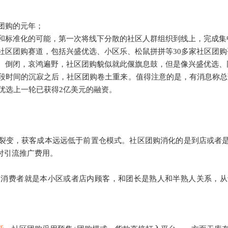
区团购的元年；
化和标准化的可能，第一次将线下分散的社区人群组织到线上，完成
入社区团购赛道，包括兴盛优选、小区乐、松鼠拼拼等30多家社区团
员、倒闭，哀鸿遍野，社区团购貌似就此偃旗息鼓，但是像兴盛优选
一段时间的沉寂之后，社区团购卷土重来。
值得注意的是，
有消息称
总
优选上一轮已获得2亿美元的融资。
裂变，获客成本远远低于前置仓模式。社区团购消化的是到店或者
付引流推广费用。
的消费者就是本小区或者店内顾客，和团长是熟人和半熟人关系，从