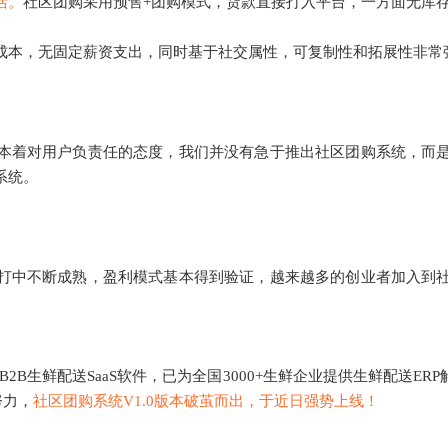
活。
社区团购采用预售+团购模式，货款直接打入平台，一方面无库
成本，无固定薪资支出，同时基于社交属性，可复制性和拓展性非常
本着对用户负责任的态度，我们并没有急于推出社区团购系统，而
系统。
打中不断成熟，盈利模式基本得到验证，越来越多的创业者加入到
B2B生鲜配送SaaS软件，已为全国3000+生鲜企业提供生鲜配送E
努力，
社区团购系统V1.0版本破茧而出，于近日强势上线！