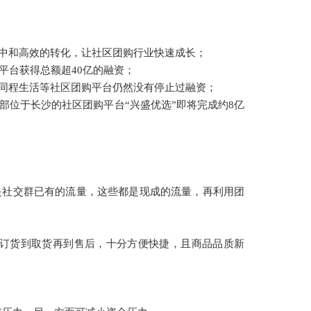
集中和高效的转化，让社区团购行业快速成长
；
购平台获得
总额超
40亿
的
融资
；
、同程生活等社区团购平台仍然没有停止过融资；
部位于长沙的
社区团购平台“兴盛优选”
即将
完成约8亿
是社交群已有的流量，这些都是现成的流量，再利用团
订货到取货再到售后，十分方便快捷，且商品品质新