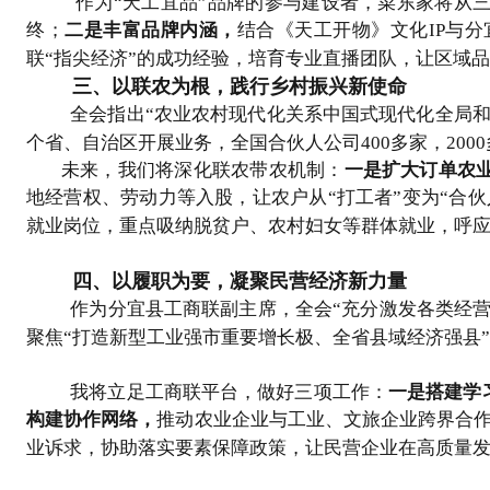
作为
“天工宜品”品牌的参与建设者，菜东家将从
终；
二是丰富品牌内涵
，
结合《天工开物》文化
IP与
联
“指尖经济”的成功经验，培育专业直播团队，让区域
三、以联农为根，践行乡村振兴新使命
全会指出
“农业农村现代化关系中国式现代化全局和
个省、自治区开展业务，全国合伙人公司400多家，20
未来，我们将深化联农带农机制：
一是扩大订单农
地经营权、劳动力等入股，让农户从
“打工者”变为“合
就业岗位，重点吸纳脱贫户、农村妇女等群体就业，呼
四、以履职为要，凝聚民营经济新力量
作为分宜县工商联副主席，全会
“充分激发各类经
聚焦“打造新型工业强市重要增长极、全省县域经济强县
我将立足工商联平台，做好三项工作：
一是搭建学
构建协作网络，
推动农业企业与工业、文旅企业跨界合
业诉求，协助落实要素保障政策，让民营企业在高质量