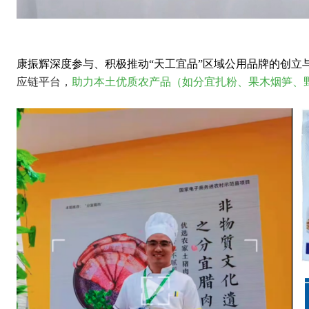
康振辉深度参与、积极推动
“天工宜品”区域公用品牌的创立
应链平台，
助力本土优质农产品
（
如
分宜
扎
粉、
果木烟笋、