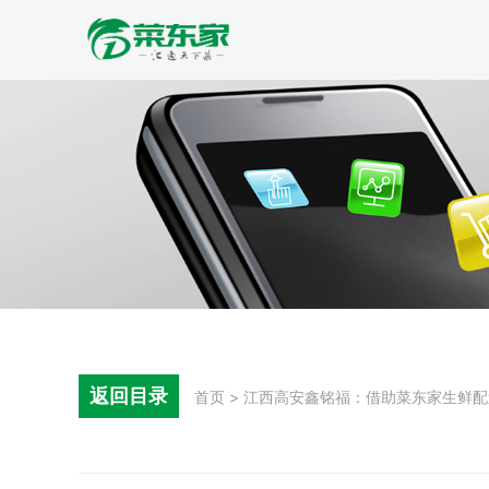
返回目录
首页 > 江西高安鑫铭福：借助菜东家生鲜