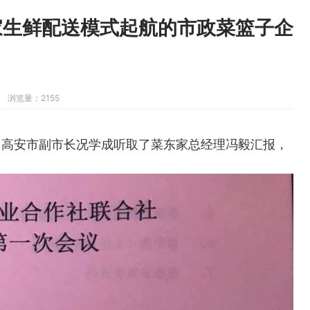
家生鲜配送模式起航的市政菜篮子企
浏览量：2155
，
高安市副市长况学成听取了
菜东家总经理冯毅汇报，