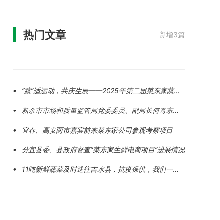
热门文章
新增3篇
·
“蔬”适运动，共庆生辰——2025年第二届菜东家蔬菜
运动会暨员工生日宴
·
新余市市场和质量监管局党委委员、副局长何奇东一
行莅临菜东家总
·
宜春、高安两市嘉宾前来菜东家公司参观考察项目
·
分宜县委、县政府督查“菜东家生鲜电商项目”进展情况
·
11吨新鲜蔬菜及时送往吉水县，抗疫保供，我们一直
在路上......