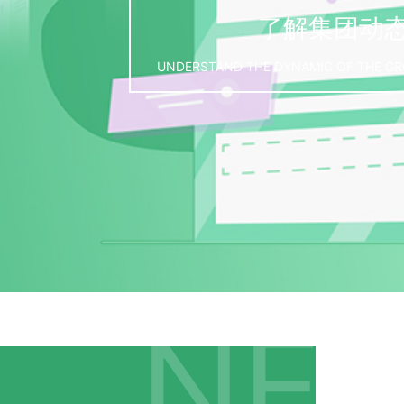
了解集团动态
UNDERSTAND THE DYNAMIC OF THE GR