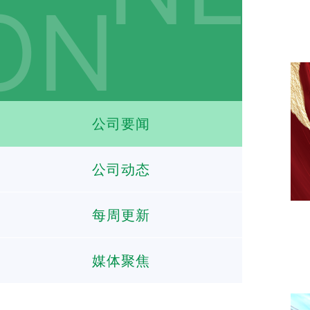
公司要闻
公司动态
每周更新
媒体聚焦